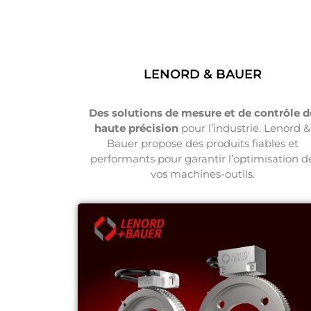
LENORD & BAUER
Des solutions de mesure et de contrôle d
haute précision
pour l’industrie. Lenord &
Bauer propose des produits fiables et
performants pour garantir l’optimisation d
vos machines-outils.