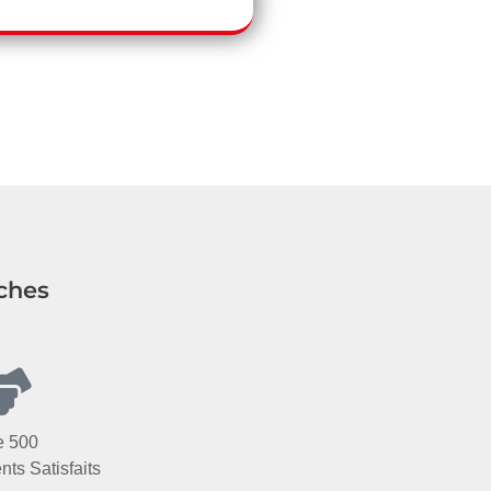
ches
e 500
nts Satisfaits