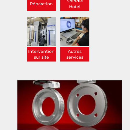
Spindle
Réparation
Hotel
Intervention
Autres
sur site
services